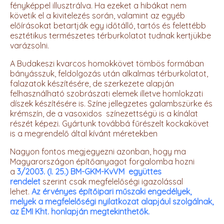
fényképpel illusztrálva. Ha ezeket a hibákat nem
követik el a kivitelezés során, valamint az egyéb
előírásokat betartják egy időtálló, tartós és felettébb
esztétikus természetes térburkolatot tudnak kertjükbe
varázsolni.
A Budakeszi kvarcos homokkövet tömbös formában
bányásszuk, feldolgozás után alkalmas térburkolatot,
falazatok készítésére, de szerkezete alapján
felhasználható szobrászati elemek illetve homlokzati
díszek készítésére is. Színe jellegzetes galambszürke és
krémszín, de a vasoxidos színezettségü is a kínálat
részét képezi. Gyártunk továbbá fűrészelt kockakövet
is a megrendelő által kívánt méretekben
Nagyon fontos megjegyezni azonban, hogy ma
Magyarországon építőanyagot forgalomba hozni
a
3/2003. (I. 25.) BM-GKM-KvVM együttes
rendelet
szerint csak megfelelőségi igazolással
lehet.
Az érvényes építőipari műszaki engedélyek,
melyek a megfelelőségi nyilatkozat alapjául szolgálnak,
az ÉMI Kht. honlapján megtekinthetők.