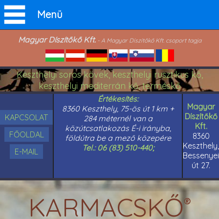
Menü
Magyar Díszítőkő Kft.
- A Magyar Díszítőkő Kft. csoport tagja
Keszthelyi soros kövek, keszthelyi rusztikus kő,
keszthelyi mediterrán kő, terméskő
Értékesítés:
Magyar
8360 Keszthely, 75-ös út 1 km +
Díszítőkő
KAPCSOLAT
284 méternél van a
Kft.
közútcsatlakozás É-i irányba,
FŐOLDAL
8360
földútra be a mező közepére
Keszthely,
Tel.: 06 (83) 510-440;
E-MAIL
Bessenyei
út 27.
KARMACSKŐ
®