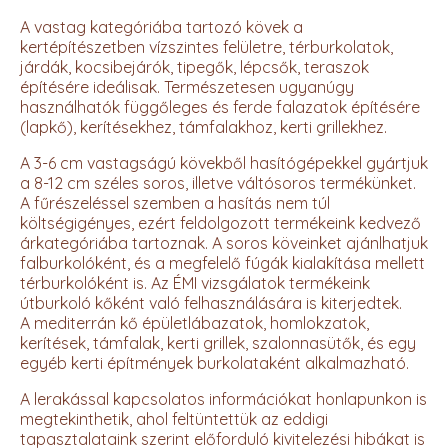
A vastag kategóriába tartozó kövek a
kertépítészetben vízszintes felületre, térburkolatok,
járdák, kocsibejárók, tipegők, lépcsők, teraszok
építésére ideálisak. Természetesen ugyanúgy
használhatók függőleges és ferde falazatok építésére
(lapkő), kerítésekhez, támfalakhoz, kerti grillekhez.
A 3-6 cm vastagságú kövekből hasítógépekkel gyártjuk
a 8-12 cm széles soros, illetve váltósoros termékünket.
A fűrészeléssel szemben a hasítás nem túl
költségigényes, ezért feldolgozott termékeink kedvező
árkategóriába tartoznak. A soros köveinket ajánlhatjuk
falburkolóként, és a megfelelő fúgák kialakítása mellett
térburkolóként is. Az ÉMI vizsgálatok termékeink
útburkoló kőként való felhasználására is kiterjedtek.
A mediterrán kő épületlábazatok, homlokzatok,
kerítések, támfalak, kerti grillek, szalonnasütők, és egy
egyéb kerti építmények burkolataként alkalmazható.
A lerakással kapcsolatos információkat honlapunkon is
megtekinthetik, ahol feltüntettük az eddigi
tapasztalataink szerint előforduló kivitelezési hibákat is