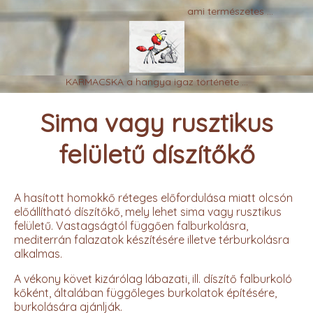
ami természetes ...
KARMACSKA a hangya igaz története ...
Sima vagy rusztikus
felületű díszítőkő
A hasított homokkő réteges előfordulása miatt olcsón
előállítható díszítőkő, mely lehet sima vagy rusztikus
felületű. Vastagságtól függően falburkolásra,
mediterrán falazatok készítésére illetve térburkolásra
alkalmas.
A vékony követ kizárólag lábazati, ill. díszítő falburkoló
kőként, általában függőleges burkolatok építésére,
burkolására ajánlják.