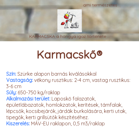
ami természetes ...
KARMACSKA a hangya igaz története ...
Karmacskő®
Szín:
Szürke alapon barnás kiválásokkal
Vastagság:
vékony rusztikus: 2-4 cm, vastag rusztikus:
3-6 cm
Súly:
650-750 kg/raklap
Alkalmazási terület:
Laposkő falazatok,
épületlábazatok, homlokzatok, kerítések, támfalak,
lépcsők, kocsibejárók, járdák burkolására, kerti utak,
tipegők, kerti grillsütők készítéséhez.
Kiszerelés:
MÁV-EU raklapon, 0,5 m3/raklap