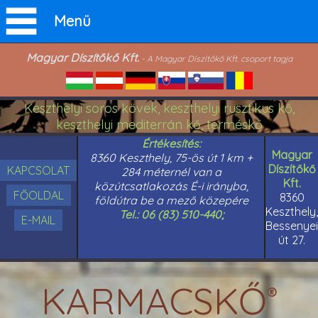
Menü
Magyar Díszítőkő Kft.
- A Magyar Díszítőkő Kft. csoport tagja
Keszthelyi soros kövek, keszthelyi rusztikus kő,
keszthelyi mediterrán kő, terméskő
Értékesítés:
Magyar
8360 Keszthely, 75-ös út 1 km +
Díszítőkő
KAPCSOLAT
284 méternél van a
Kft.
közútcsatlakozás É-i irányba,
FŐOLDAL
8360
földútra be a mező közepére
Keszthely,
Tel.: 06 (83) 510-440;
E-MAIL
Bessenyei
út 27.
KARMACSKŐ
®