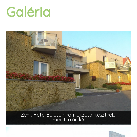
Galéria
Zenit Hotel Balaton homlokzata, keszthelyi
mediterrán kő