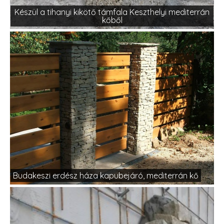
Készül a tihanyi kikötő támfala Keszthelyi mediterrán
kőből
Budakeszi erdész háza kapubejáró, mediterrán kő