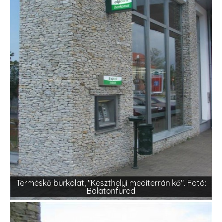
Terméskő burkolat, "Keszthelyi mediterrán kő". Fotó:
Balatonfüred