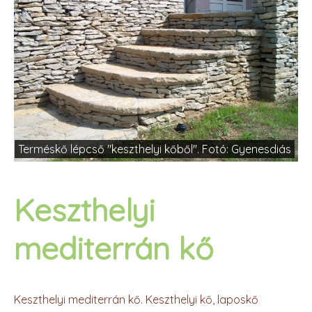
Terméskő lépcső "keszthelyi kőből". Fotó: Gyenesdiás
Keszthelyi
mediterrán kő
Keszthelyi mediterrán kő. Keszthelyi kő, laposkő