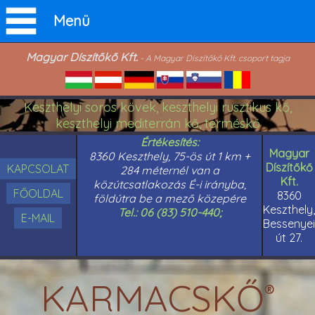
Menü
Magyar Díszítőkő Kft.
- A Magyar Díszítőkő Kft. csoport tagja
Keszthelyi soros kövek, keszthelyi rusztikus kő,
keszthelyi mediterrán kő, terméskő
Értékesítés:
Magyar
8360 Keszthely, 75-ös út 1 km +
Díszítőkő
KAPCSOLAT
284 méternél van a
Kft.
közútcsatlakozás É-i irányba,
FŐOLDAL
8360
földútra be a mező közepére
Keszthely,
Tel.: 06 (83) 510-440;
E-MAIL
Bessenyei
út 27.
KARMACSKŐ
®