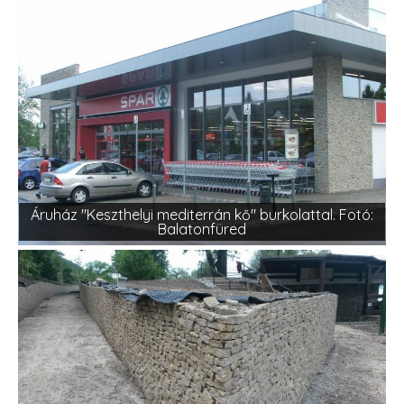
Áruház "Keszthelyi mediterrán kő" burkolattal. Fotó:
Balatonfüred