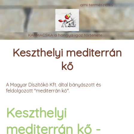
ami természetes ...
KARMACSKA a hangya igaz története ...
Keszthelyi mediterrán
kő
A Magyar Díszítőkő Kft. által bányászott és
feldolgozott "mediterrán kő".
Keszthelyi
mediterrán kő -