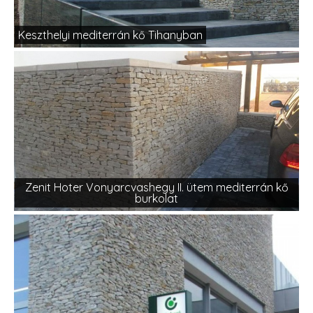
Keszthelyi mediterrán kő Tihanyban
Zenit Hoter Vonyarcvashegy II. ütem mediterrán kő
burkolat