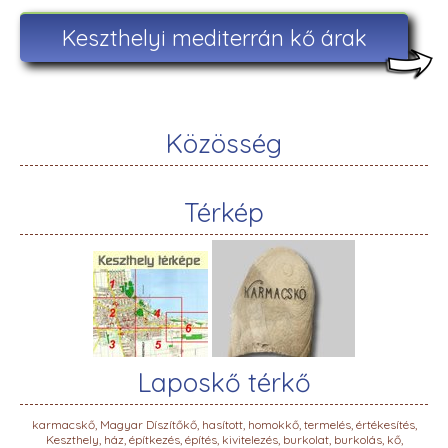
Keszthelyi mediterrán kő árak
Közösség
Térkép
Laposkő térkő
karmacskő, Magyar Díszítőkő, hasított, homokkő, termelés, értékesítés,
Keszthely, ház, építkezés, építés, kivitelezés, burkolat, burkolás, kő,