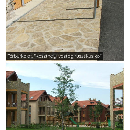
Térburkolat, "Keszthelyi vastag rusztikus kő"