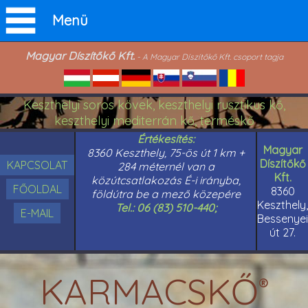
Menü
Magyar Díszítőkő Kft.
- A Magyar Díszítőkő Kft. csoport tagja
Keszthelyi soros kövek, keszthelyi rusztikus kő,
keszthelyi mediterrán kő, terméskő
Értékesítés:
Magyar
8360 Keszthely, 75-ös út 1 km +
Díszítőkő
KAPCSOLAT
284 méternél van a
Kft.
közútcsatlakozás É-i irányba,
FŐOLDAL
8360
földútra be a mező közepére
Keszthely,
Tel.: 06 (83) 510-440;
E-MAIL
Bessenyei
út 27.
KARMACSKŐ
®