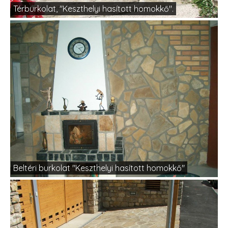
Térburkolat, "Keszthelyi hasított homokkő".
Beltéri burkolat "Keszthelyi hasított homokkő"