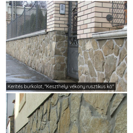
Kerítés burkolat, "Keszthelyi vékony rusztikus kő"