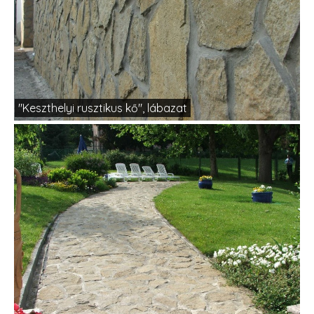
"Keszthelyi rusztikus kő", lábazat