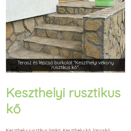
Terasz és lépcső burkolat "Keszthelyi vékony
rusztikus kő".
Keszthelyi rusztikus
kő
Keszthelyi rusztikus lapkő. Keszthelyi kő, laposkő