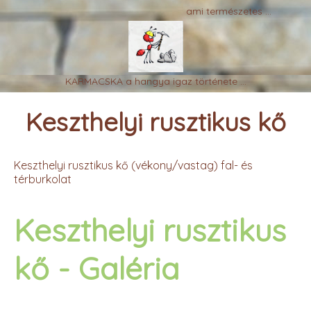
ami természetes ...
KARMACSKA a hangya igaz története ...
Keszthelyi rusztikus kő
Keszthelyi rusztikus kő (vékony/vastag) fal- és
térburkolat
Keszthelyi rusztikus
kő - Galéria