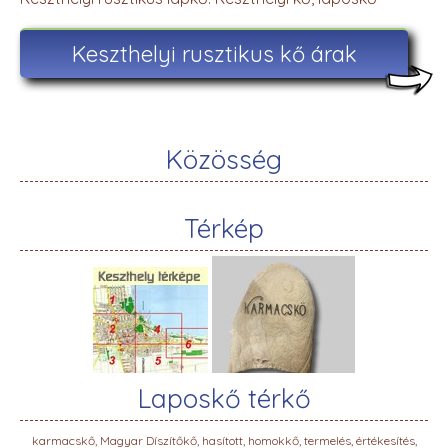
Keszthelyi rusztikus kő árak
Közösség
Térkép
Laposkő térkő
karmacskő, Magyar Díszítőkő, hasított, homokkő, termelés, értékesítés,