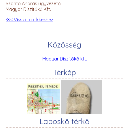
Szántó András ügyvezető
Magyar Díszítőkő Kft.
<<< Vissza a cikkekhez
Közösség
Magyar Díszítőkő kft.
Térkép
Laposkő térkő