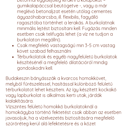
gumikalapáccsal beütögetve -, vagy a már
meglévő betonaljzat esetén utólag cementes
ágyazóhabarcsba, ill. flexibilis, fagyálló
ragasztóba történhet a lerakás. A burkolatnak
minimális lejtést biztosítani kell. Fugázás minden
esetben csak telifugás lehet (a víz ne tudjon a
burkolaton megállni).
Csak megfelelő vastagságú min 3-5 cm vastag
követ szabad felhasználni
Térburkolatok és egyéb nagyfelületű burkolatok
készítésénél a megfelelő dilatációról mindig
gondoskodni kell.
Budakeszin bányásszák a kvarcos homokkövet,
melyből fűrészeléssel, hasítással különböző felületű
térburkolatot lehet készíteni. Az így készített kockakő
vagy lapburkolat is alkalmas kerti utak, járdák
kialakítására.
Vízszintes felületű homokkő burkolatoknál a
homokágyba történő fektetést csak abban az esetben
javasoljuk, ha a vízelvezetés biztosítására megfelelő
szűrőréteg kerül alá lefektetésre és a kőzet