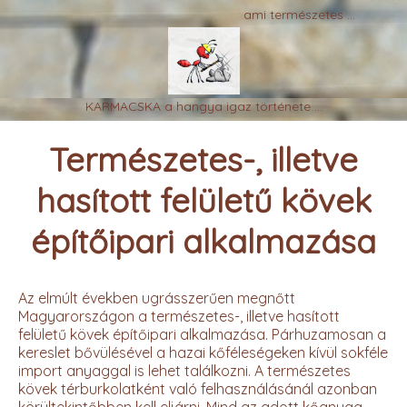
ami természetes ...
KARMACSKA a hangya igaz története ...
Természetes-, illetve
hasított felületű kövek
építőipari alkalmazása
Az elmúlt években ugrásszerűen megnőtt
Magyarországon a természetes-, illetve hasított
felületű kövek építőipari alkalmazása. Párhuzamosan a
kereslet bővülésével a hazai kőféleségeken kívül sokféle
import anyaggal is lehet találkozni. A természetes
kövek térburkolatként való felhasználásánál azonban
körültekintőbben kell eljárni. Mind az adott kőanyag