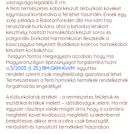
vastagsága legalább 8 cm.
A fenti természetes kőből készült térburkoló köveket
egymással kombinálva is fel lehet használni. Ennek egy
szép példája a Balatonfüreden álló Horváth ház
teraszának burkolata, ahol a betonba lerakott
keszthelyi hasított homokkőből készült soros és
poligonális burkolat harmonikusan illeszkedik a
kavicságyba helyezett Budakeszi kvarcos homokkőből
készített kockakőhöz.
Nagyon fontos megjegyezni azonban, hogy ma
Magyarországon építőanyagot forgalomba hozni
a
3/2003. (I. 25.) BM-GKM-KvVM
együttes
rendelet szerint csak megfelelőségi igazolással lehet.
Természetesen a fenti homokkő termékek rendelkeznek
forgalmazási engedéllyel.
A Kőburkolatok értékét – a természetes felületük és
esztétikai értékük mellett – időtállóságuk jelenti. Ha már
egyszer rászánja valaki magát arra, hogy a számára
megfelelő követ kiválassza, megfelelő szakemberrel
beépíttesse, akkor erre a célra csak bevizsgált,
minősített és tanúsított termékeket használjon.