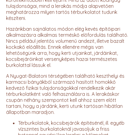
tulajdonságai, mind a lerakás módja alapvetően
meghatározza milyen tartós térburkolatot tudunk
készíteni.
Hazánkban sajnálatos módon elég kevés építőipari
alkalmazásra alkalmas terméskő előfordulás található.
Nincs például jelentős volumenű andezit, illetve bazalt
kockakő előállítás. Ennek ellenére mégis van
lehetőségünk arra, hogy kerti utjainkat, járdáinkat,
kocsibejáróinkat versenyképes hazai természetes
burkolattal lássuk el.
A Nyugat-Balatoni térségében található keszthelyi és
karmacsi bányákból származó hasított homokkő
kedvező fizikai tulajdonságokkal rendelkezik akár
térburkolatként való felhasználásra is. A lerakáskor
csupán néhány szempontot kell ahhoz szem előtt
tartani, hogy a járdánk, kerti utunk tartósan hibátlan
állapotban maradjon.
Térburkolatok, kocsibejárók építésénél, ill. egyéb
vízszintes burkolatoknál javasoljuk a friss
betonnal egyidejűleg lerakni a kőlapokat –