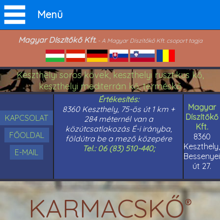
Menü
Magyar Díszítőkő Kft.
- A Magyar Díszítőkő Kft. csoport tagja
Keszthelyi soros kövek, keszthelyi rusztikus kő,
keszthelyi mediterrán kő, terméskő
Értékesítés:
Magyar
8360 Keszthely, 75-ös út 1 km +
Díszítőkő
KAPCSOLAT
284 méternél van a
Kft.
közútcsatlakozás É-i irányba,
FŐOLDAL
8360
földútra be a mező közepére
Keszthely,
Tel.: 06 (83) 510-440;
E-MAIL
Bessenyei
út 27.
KARMACSKŐ
®